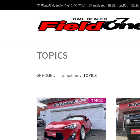
コ
ナ
中古車の販売がメインですが、新車販売、買取、車検、修理
ン
ビ
テ
ゲ
ン
ー
ツ
シ
に
ョ
移
ン
TOPICS
動
に
移
動
HOME
Information
TOPICS
TOPICS